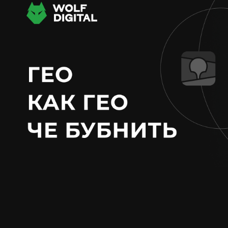
Решение
По
оп