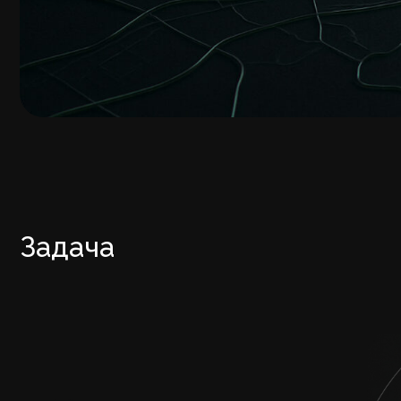
Задача
Ра
от
кр