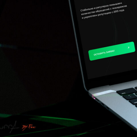
Пиктограмма волка была выбрана в связи с историей 
бренда основателя. Во время проработки пиктограмм
профиль и в полный рост, так как «профиль» был сли
изображение волка в полный рост — слишком аристо