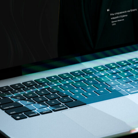
агентства и историей личного
ы, были отсченны варианты в
шком заезженным, а в
кратичным или спортивным