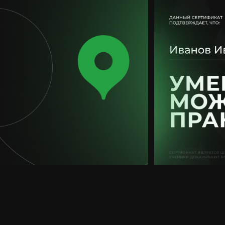
сле интервью с основателем агентства, стало понятно,
ираться на личные качества владельца, т.к как все строи