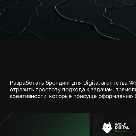
зработать брендинг для Digital агентства Wolf Digital. 
разить простоту подхода к задачам, прямолинейность. 
еативности, которые присуще оформлению большинства D